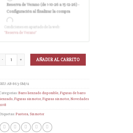
Reserva de Verano (de 1-10-26 a 15-12-26) -
Configuración al finalizar la compra
Condiciones en apartado de la web:
Entrega en cuanto el pedido esté
"Reserva
de Verano
"
disponible (sin descuento)
AÑADIR AL CARRITO
SKU:
AB-863-SM/12
Categorías:
Barro lienzado disponible
,
Figuras de barro
lienzado
,
Figuras sin motor
,
Figuras sin motor
,
Novedades
2018
Etiquetas:
Pastora
,
Sin motor