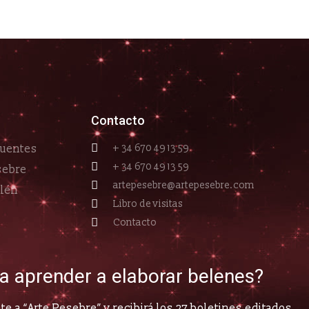
Contacto
cuentes
+ 34 670 49 13 59
+ 34 670 49 13 59
sebre
artepesebre@artepesebre.com
elén
Libro de visitas
Contacto
ía aprender a elaborar belenes?
e a “Arte Pesebre” y recibirá los 27 boletines editados