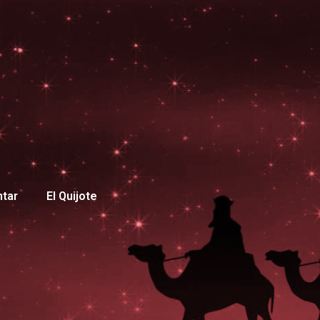
ntar
El Quijote