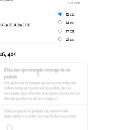
LIMPIAR
12 cm
14 cm
PARA FIGURAS DE
17 cm
21 cm
26, 40
€
Elija las opciones de entrega de su
pedido
(Se aplicará la misma opción para todas las
referencias incluidas en su pedido. No es
necesario que efectúe más selecciones en los
demás productos de su compra.)
(Elija si quiere el pedido en cuanto esté
disponible o a partir de una fecha concreta)