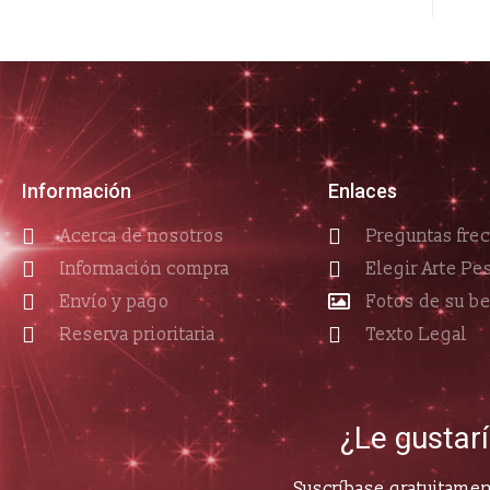
Información
Enlaces
Acerca de nosotros
Preguntas fre
Información compra
Elegir Arte Pe
Envío y pago
Fotos de su b
Reserva prioritaria
Texto Legal
¿Le gustar
Suscríbase gratuitament