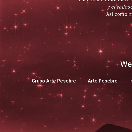
y el valioso
Así como n
We
Grupo Arte Pesebre
Arte Pesebre
I