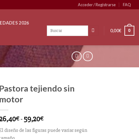
Acceder / Registrarse
FAQ
EDADES 2026
0,00
€
0
Pastora tejiendo sin
motor
26,40
-
59,20
€
€
El diseño de las figuras puede variar según
tamaño