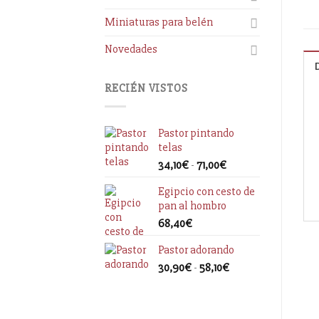
Miniaturas para belén
Novedades
RECIÉN VISTOS
Pastor pintando
telas
34,10
€
-
71,00
€
Egipcio con cesto de
pan al hombro
68,40
€
Pastor adorando
30,90
€
-
58,10
€