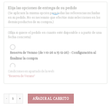
Elija las opciones de entrega de su pedido
(Se aplicará la misma opción para todas las referencias incluidas
en su pedido. No es necesario que efectúe más selecciones en los
demás productos de su compra.)
(Elija si quiere el pedido en cuanto esté disponible o a partir de una
fecha concreta)
Reserva de Verano (de 1-10-26 a 15-12-26) - Configuración al
finalizar la compra
Condiciones en apartado de la web:
Entrega en cuanto el pedido esté disponible (sin descuento)
"Reserva
de Verano
"
AÑADIR AL CARRITO