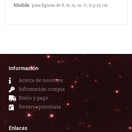
Medida
: para figuras de 8, 10, 12, 14, 17, 21 y 25 cm
Información
Acerca de nosotros
Información compra
Envío y pago
Reserva prioritaria
Enlaces