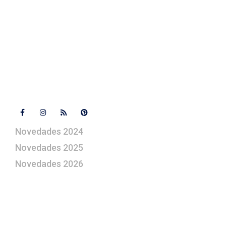
+ 34 670 49 13 59
+ 34 670 49 13 59
artepesebre@artepesebre.com
Libro de visitas
Contacto
Síguenos
Novedades 2024
Novedades 2025
Novedades 2026
¿Le gustaría aprender a elaborar
belenes?