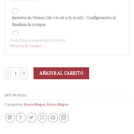
Reserva de Verano (de 1-10-26 a 15-12-26) - Configuración al
finalizar la compra
Condiciones en apartado de la web:
Entrega en cuanto el pedido esté disponible (sin descuento)
"Reserva
de Verano
"
AÑADIR AL CARRITO
SKU:
JN-19392
Categorías:
Reyes Magos
,
Reyes Magos