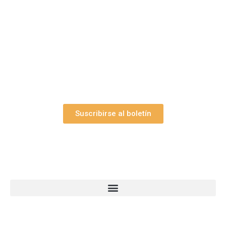
Suscríbase gratuitamente a “Arte Pesebre” y recibirá
los 27 boletines editados
y el valioso artículo: “
Claves para construir su
belén”.
Así como nuestras novedades, ofertas y
promociones.
Suscribirse al boletín
Webs Grupo Arte Pesebre