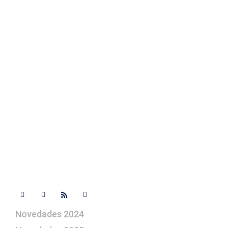
Elegir Arte Pesebre
Fotos de su belén
Texto Legal
Contacto
+ 34 670 49 13 59
+ 34 670 49 13 59
artepesebre@artepesebre.com
Libro de visitas
Contacto
Síguenos
Novedades 2024