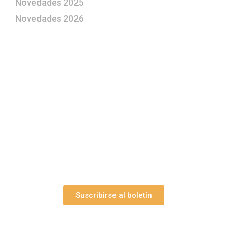
Novedades 2025
Novedades 2026
¿Le gustaría aprender a elaborar
belenes?
Suscríbase gratuitamente a “Arte Pesebre” y recibirá
los 27 boletines editados
y el valioso artículo: “
Claves para construir su
belén”.
Así como nuestras novedades, ofertas y
promociones.
Suscribirse al boletín