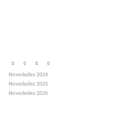
+ 34 670 49 13 59
+ 34 670 49 13 59
artepesebre@artepesebre.com
Libro de visitas
Contacto
Síguenos
Novedades 2024
Novedades 2025
Novedades 2026
¿Le gustaría aprender a elaborar
belenes?