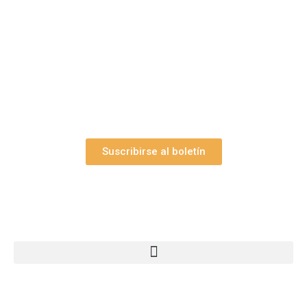
Suscríbase gratuitamente a “Arte Pesebre” y recibirá
los 27 boletines editados
y el valioso artículo: “
Claves para construir su
belén”.
Así como nuestras novedades, ofertas y
promociones.
Suscribirse al boletín
Webs Grupo Arte Pesebre