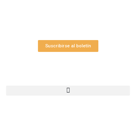
y el valioso artículo: “
Claves para construir su
belén”.
Así como nuestras novedades, ofertas y
promociones.
Suscribirse al boletín
Webs Grupo Arte Pesebre
© 2005-2026 Arte Pesebre Valencia (España)