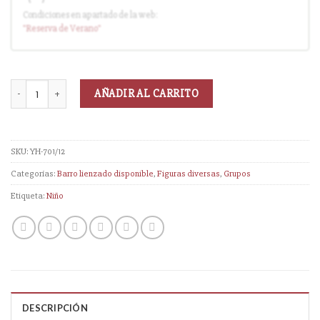
Condiciones en apartado de la web:
Entrega en cuanto el pedido esté disponible (sin descuento)
"Reserva
de Verano
"
AÑADIR AL CARRITO
SKU:
YH-701/12
Categorías:
Barro lienzado disponible
,
Figuras diversas
,
Grupos
Etiqueta:
Niño
DESCRIPCIÓN