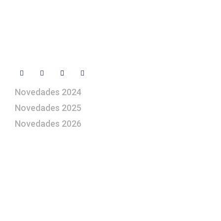
Libro de visitas
Contacto
Síguenos
Novedades 2024
Novedades 2025
Novedades 2026
¿Le gustaría aprender a elaborar
belenes?
Suscríbase gratuitamente a “Arte Pesebre” y recibirá
los 27 boletines editados