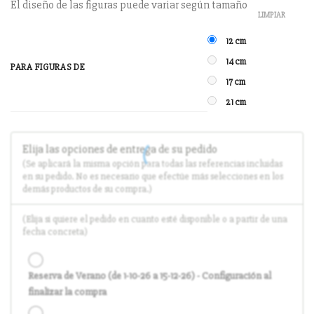
El diseño de las figuras puede variar según tamaño
LIMPIAR
12 cm
14 cm
PARA FIGURAS DE
17 cm
21 cm
Elija las opciones de entrega de su pedido
(Se aplicará la misma opción para todas las referencias incluidas
en su pedido. No es necesario que efectúe más selecciones en los
demás productos de su compra.)
(Elija si quiere el pedido en cuanto esté disponible o a partir de una
fecha concreta)
Reserva de Verano (de 1-10-26 a 15-12-26) - Configuración al
finalizar la compra